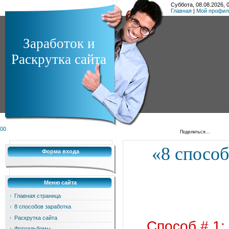
Суббота, 08.08.2026, 
Главная
|
Мой профил
Заработок и
Раскрутка сайта
0
0
Поделиться…
«8 способ
Форма входа
Меню сайта
Главная страница
8 способов заработка
Раскрутка сайта
Способ # 1:
Фотоальбомы