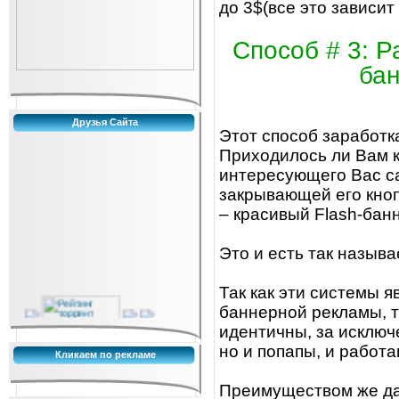
до 3$(все это зависи
Способ # 3: 
бан
Друзья Сайта
Этот способ заработк
Приходилось ли Вам к
интересующего Вас са
закрывающей его кноп
– красивый Flash-бан
Это и есть так назыв
Так как эти системы
баннерной рекламы, т
идентичны, за исключе
но и попапы, и работ
Кликаем по рекламе
Преимуществом же да