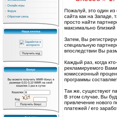
Онлайн игры
Пожалуй, это один из
Форум
сайта как на Западе, 
Обратная связь
просто найти партнер
максимально близкий 
Наша кнопка
Затем, Вы регистриру
специальную партнер
впоследствии Вы разм
Каждый раз, когда кто
рекламируемого Вами 
Бонус
комиссионный процент
программы составляет
Вы можете получить WMR-бонус в
размере 0,01-0,10 WMR на свой
кошелек 1 раз в сутки
Так же, существуют п
Кошелек
В этом случае, Вы бу
Код
привлечение нового п
платежей / его зарабо